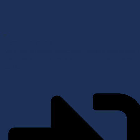
Escuela de idiomas
Ven a conocer nuestras instalaciones y nuestro método de trabajo
y asegúrate de que tus hijos estarán en el mejor entorno educativo
posible.