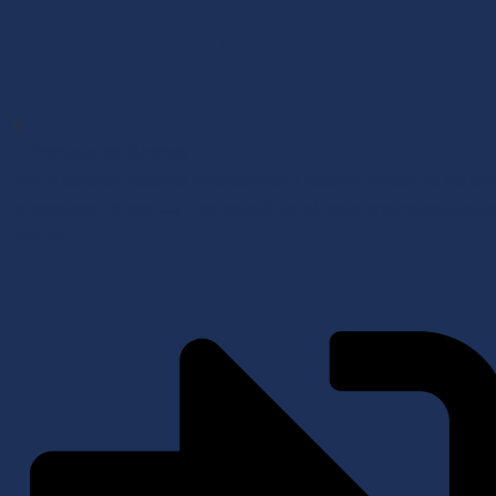
Escuela de idiomas
Ven a conocer nuestras instalaciones y nuestro método de trabajo
y asegúrate de que tus hijos estarán en el mejor entorno educativo
posible.