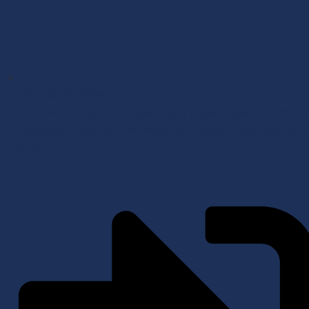
Escuela de idiomas
Ven a conocer nuestras instalaciones y nuestro método de trabajo
y asegúrate de que tus hijos estarán en el mejor entorno educativo
posible.