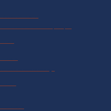
Educación infantil
Descubriendo el mundo desde el primer paso
1-6 años
Primaria
Formando las bases de cada logro
6-12 años
Secundaria